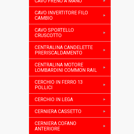
CAVO FRENO A MANO
CAVO INVERTITORE FILO
CAMBIO
CAVO SPORTELLO
CRUSCOTTO
CENTRALINA CANDELETTE
PRERISCALDAMENTO
CENTRALINA MOTORE
LOMBARDINI COMMON RAIL
CERCHIO IN FERRO 13
POLLICI
CERCHIO IN LEGA
CERNIERA CASSETTO
CERNIERA COFANO
ANTERIORE