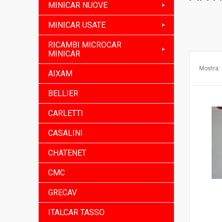
MINICAR NUOVE
MINICAR USATE
RICAMBI MICROCAR
MINICAR
Mostra:
AIXAM
BELLIER
CARLETTI
CASALINI
CHATENET
CMC
GRECAV
ITALCAR TASSO