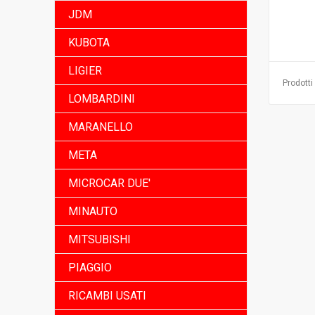
JDM
KUBOTA
LIGIER
Prodotti 
LOMBARDINI
MARANELLO
META
MICROCAR DUE'
MINAUTO
MITSUBISHI
PIAGGIO
RICAMBI USATI