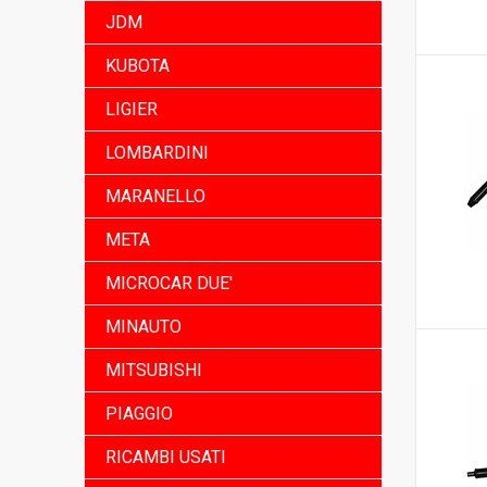
JDM
KUBOTA
LIGIER
LOMBARDINI
MARANELLO
META
MICROCAR DUE'
MINAUTO
MITSUBISHI
PIAGGIO
RICAMBI USATI