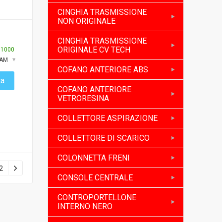
CINGHIA TRASMISSIONE
NON ORIGINALE
CINGHIA TRASMISSIONE
ORIGINALE CV TECH
:
1000
XAM
COFANO ANTERIORE ABS
ta
COFANO ANTERIORE
VETRORESINA
COLLETTORE ASPIRAZIONE
COLLETTORE DI SCARICO
COLONNETTA FRENI
2
CONSOLE CENTRALE
CONTROPORTELLONE
INTERNO NERO