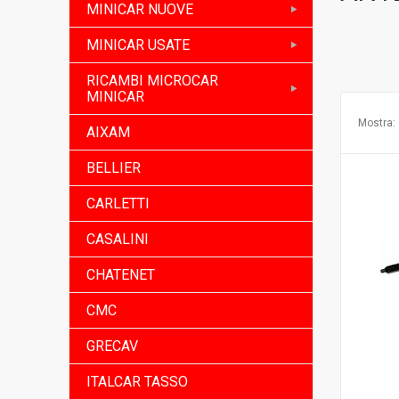
MINICAR NUOVE
MINICAR USATE
RICAMBI MICROCAR
MINICAR
Mostra:
AIXAM
BELLIER
CARLETTI
CASALINI
CHATENET
CMC
GRECAV
ITALCAR TASSO