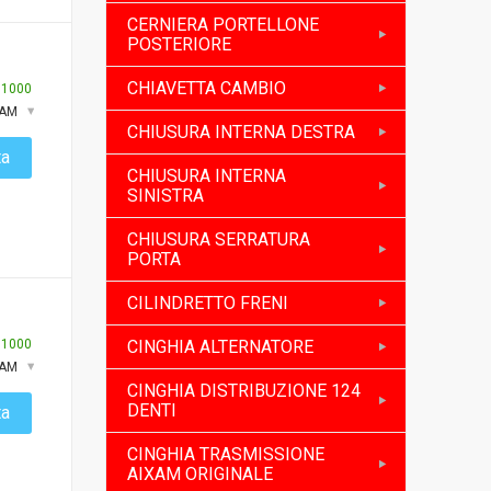
CERNIERA PORTELLONE
POSTERIORE
CHIAVETTA CAMBIO
:
1000
XAM
CHIUSURA INTERNA DESTRA
ta
CHIUSURA INTERNA
SINISTRA
CHIUSURA SERRATURA
PORTA
CILINDRETTO FRENI
:
1000
CINGHIA ALTERNATORE
XAM
CINGHIA DISTRIBUZIONE 124
DENTI
ta
CINGHIA TRASMISSIONE
AIXAM ORIGINALE