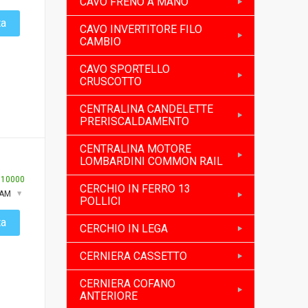
CAVO FRENO A MANO
ta
CAVO INVERTITORE FILO
CAMBIO
CAVO SPORTELLO
CRUSCOTTO
CENTRALINA CANDELETTE
PRERISCALDAMENTO
CENTRALINA MOTORE
LOMBARDINI COMMON RAIL
:
10000
CERCHIO IN FERRO 13
XAM
POLLICI
ta
CERCHIO IN LEGA
CERNIERA CASSETTO
CERNIERA COFANO
ANTERIORE