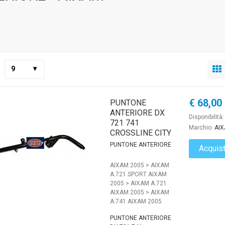
9
€ 68,00
PUNTONE
ANTERIORE DX
Disponibilità
721 741
Marchio:
AI
CROSSLINE CITY
PUNTONE ANTERIORE
Acquis
AIXAM 2005 > AIXAM
A.721 SPORT AIXAM
2005 > AIXAM A.721
AIXAM 2005 > AIXAM
A.741 AIXAM 2005
PUNTONE ANTERIORE