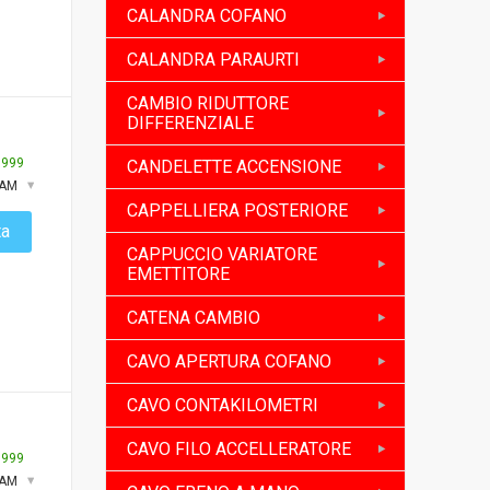
CALANDRA COFANO
CALANDRA PARAURTI
CAMBIO RIDUTTORE
DIFFERENZIALE
:
999
CANDELETTE ACCENSIONE
XAM
CAPPELLIERA POSTERIORE
ta
CAPPUCCIO VARIATORE
EMETTITORE
CATENA CAMBIO
CAVO APERTURA COFANO
CAVO CONTAKILOMETRI
CAVO FILO ACCELLERATORE
:
999
XAM