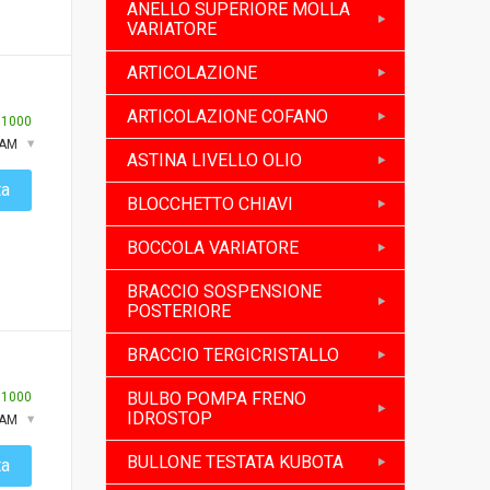
ANELLO SUPERIORE MOLLA
VARIATORE
ARTICOLAZIONE
ARTICOLAZIONE COFANO
:
1000
XAM
ASTINA LIVELLO OLIO
ta
BLOCCHETTO CHIAVI
BOCCOLA VARIATORE
BRACCIO SOSPENSIONE
POSTERIORE
BRACCIO TERGICRISTALLO
BULBO POMPA FRENO
:
1000
IDROSTOP
XAM
BULLONE TESTATA KUBOTA
ta